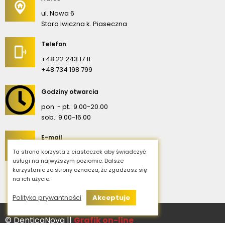
ul. Nowa 6
Stara Iwiczna k. Piaseczna
Telefon
+48 22 243 17 11
+48 734 198 799
Godziny otwarcia
pon. - pt.: 9.00-20.00
sob.: 9.00-16.00
E-mail
Ta strona korzysta z ciasteczek aby świadczyć
denticanova@denticanova.pl
usługi na najwyższym poziomie. Dalsze
korzystanie ze strony oznacza, że zgadzasz się
na ich użycie.
Akceptuje
Polityka prywantności
© DenticaNova ||
Grafik on-line